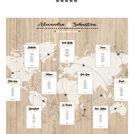
Note
5.00
sur 5
Plage
de
prix :
42,00 €
à
74,00 €