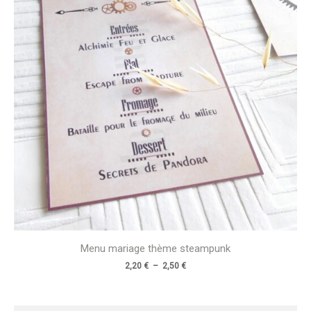
2,50 €
Menu mariage thème steampunk
2,20
€
–
2,50
€