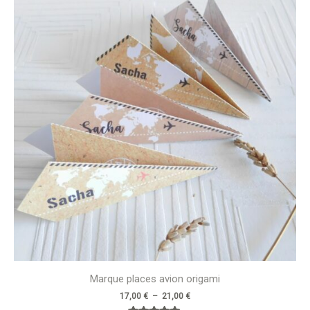
prix :
17,00 €
à
21,00 €
Marque places avion origami
17,00
€
–
21,00
€