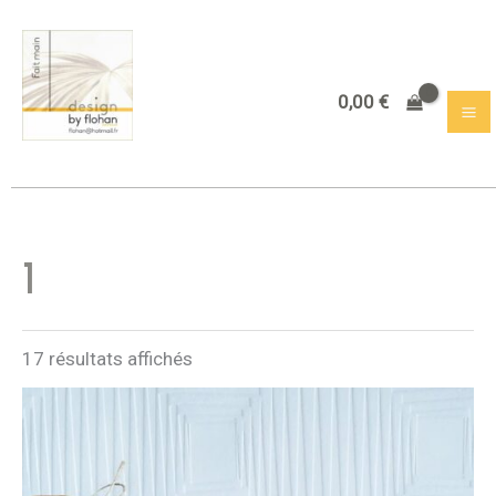
Aller
au
contenu
0,00
€
1
17 résultats affichés