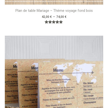
Plan de table Mariage – Thème voyage fond bois
42,00
€
–
74,00
€
Note
5.00
sur 5