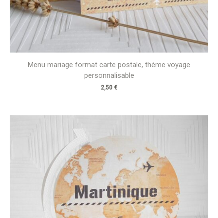
Menu mariage format carte postale, thème voyage
personnalisable
2,50
€
Plage
de
prix :
4,80 €
à
5,40 €