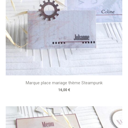
Marque place mariage thème Steampunk
16,00
€
Plage
de
prix :
2,20 €
à