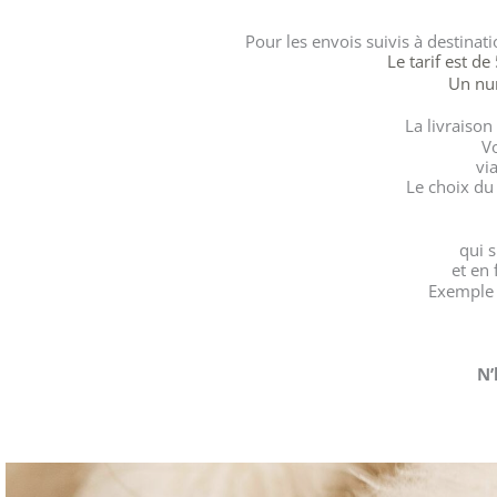
Pour les envois suivis à destinat
Le tarif est d
Un num
La livraiso
Vo
vi
Le choix du
qui 
et en 
Exemple :
N’