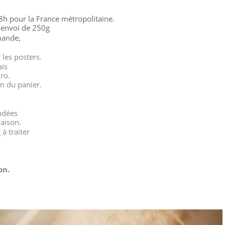
48h pour la France métropolitaine.
n envoi
de 250g
mande,
 les posters.
ais
uro
.
n du panier.
ndées
raison.
 à traiter
on.