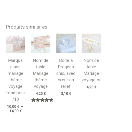
Produits similaires
Plage
de
prix :
10,00 €
à
14,00 €
Marque
Nom de
Boîte à
Nom de
place
table
Dragées
table
mariage
Mariage
chic, avec
Mariage
thème
thème
cœur en
voyage or
voyage
voyage
relief
4,20
€
fond bois
4,20
€
3,10
€
/10
Note
10,00
€
–
5.00
14,00
€
sur 5