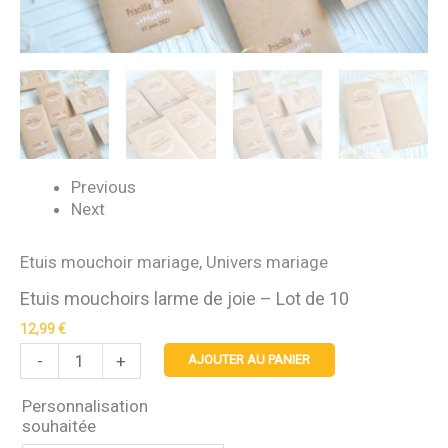
10
Previous
Next
Etuis mouchoir mariage
,
Univers mariage
Etuis mouchoirs larme de joie – Lot de 10
12,99
€
-
+
AJOUTER AU PANIER
Personnalisation
souhaitée