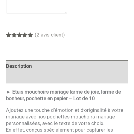
(
2
avis client)
Noté
2
5.00
sur 5
basé sur
notations
client
Description
Avis
► Etuis mouchoirs mariage larme de joie, larme de
bonheur, pochette en papier – Lot de 10
Ajoutez une touche d’émotion et d’originalité à votre
mariage avec nos pochettes mouchoirs mariage
personnalisées, avec le texte de votre choix.
En effet, conçus spécialement pour capturer les