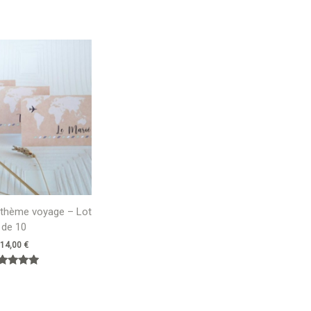
 thème voyage – Lot
de 10
14,00
€
Note
5.00
sur 5