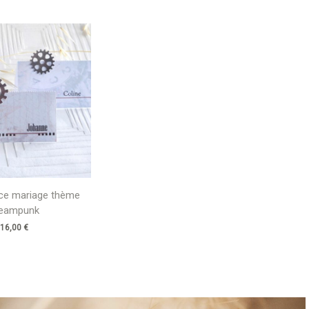
ce mariage thème
eampunk
16,00
€