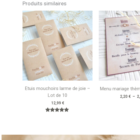
Produits similaires
Etuis mouchoirs larme de joie –
Menu mariage thè
Lot de 10
2,20
€
–
2
12,99
€
Note
5.00
sur 5