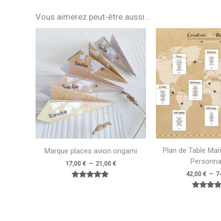
Vous aimerez peut-être aussi…
Plage
de
prix :
17,00 €
à
21,00 €
Plan de Table Ma
Marque places avion origami
Personna
17,00
€
–
21,00
€
42,00
€
–
7
Note
5.00
Note
sur 5
5.00
sur 5