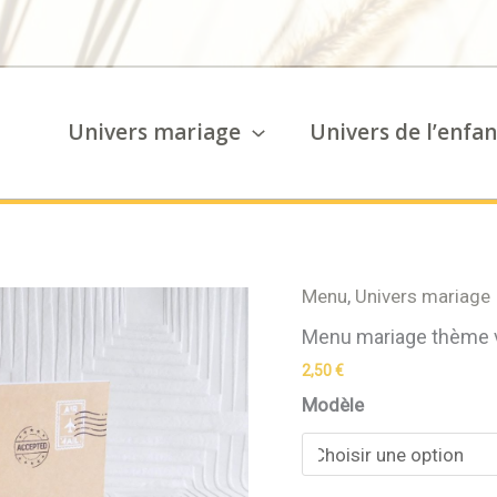
Univers mariage
Univers de l’enfan
Menu
,
Univers mariage
quantité
de
Menu mariage thème vo
Menu
mariage
2,50
€
thème
Modèle
voyage
Kraft
et
vert