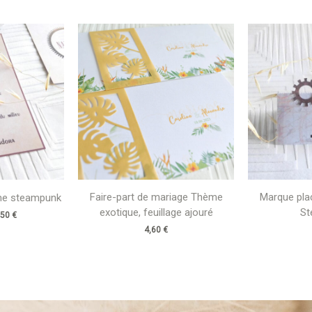
Plage
de
prix :
2,20 €
à
2,50 €
Faire-part de mariage Thème
Marque pla
me steampunk
exotique, feuillage ajouré
St
,50
€
4,60
€