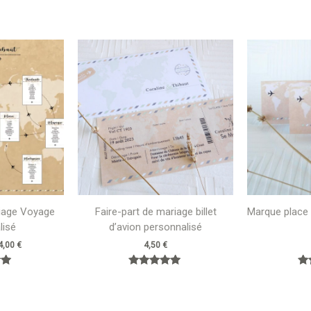
Plage
de
prix :
42,00 €
à
74,00 €
riage Voyage
Faire-part de mariage billet
Marque place
lisé
d’avion personnalisé
4,00
€
4,50
€
Note
5.00
sur 5