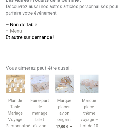
Découvrez aussi nos autres articles personnalisés pour
parfaire votre événement.
–
Non de table
–
Menu
Et autre sur demande !
Vous aimerez peut-être aussi…
Plage
Plage
de
de
prix :
prix :
42,00 €
17,00 €
à
à
74,00 €
21,00 €
Plan de
Faire-part
Marque
Marque
Table
de
places
place
Mariage
mariage
avion
thème
Voyage
billet
origami
voyage –
Personnalisé
d’avion
Lot de 10
17,00
€
–