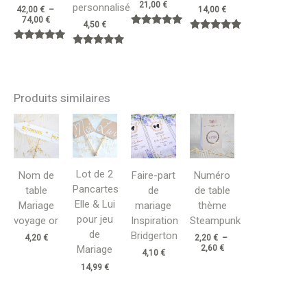
21,00
€
personnalisé
42,00
€
–
14,00
€
74,00
€
4,50
€
Note
Note
5.00
5.00
Note
sur 5
Note
sur 5
5.00
5.00
sur 5
sur 5
Produits similaires
Plage
de
prix :
2,20 €
à
2,60 €
Lot de 2
Nom de
Faire-part
Numéro
Pancartes
table
de
de table
Elle & Lui
Mariage
mariage
thème
pour jeu
voyage or
Inspiration
Steampunk
de
Bridgerton
4,20
€
2,20
€
–
Mariage
2,60
€
4,10
€
14,99
€