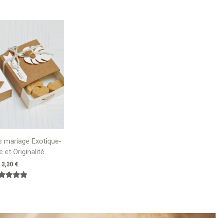
s mariage Exotique-
 et Originalité.
3,30
€
Note
5.00
sur 5