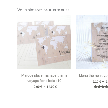
Vous aimerez peut-être aussi…
Plage
de
prix :
10,00 €
à
14,00 €
Marque place mariage thème
Menu thème voyag
voyage fond bois /10
2,20
€
–
2
10,00
€
–
14,00
€
Note
5.00
sur 5