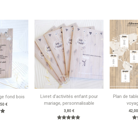
Plage
de
prix :
2,20 €
à
2,50 €
Livret d’activités enfant pour
Plan de tab
e fond bois
mariage, personnalisable
voyag
,50
€
3,80
€
42,0
Note
5.00
sur 5