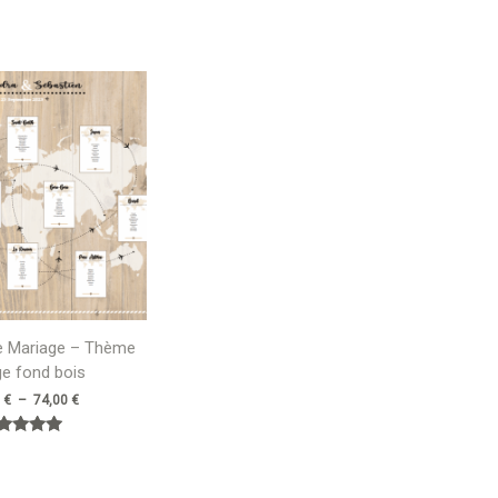
Plage
de
prix :
42,00 €
à
74,00 €
le Mariage – Thème
e fond bois
0
€
–
74,00
€
Note
5.00
sur 5