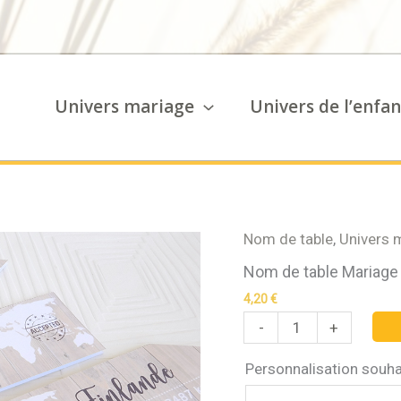
Univers mariage
Univers de l’enfan
Nom de table
,
Univers 
quantité
de
Nom de table Mariage
Nom
de
4,20
€
table
-
+
Mariage
thème
Personnalisation souha
voyage