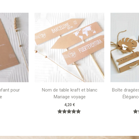
enfant pour
Nom de table kraft et blanc
Boîte dragée
e
Mariage voyage
Élégance
4,20
€
Note
5.00
sur 5