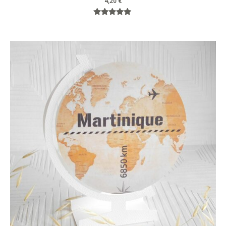
4,20
€
Note
5.00
sur 5
Plage
de
prix :
4,80 €
à
5,40 €