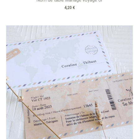
4,20
€