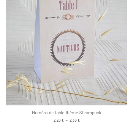
à
2,60 €
Numéro de table thème Steampunk
2,20
€
–
2,60
€