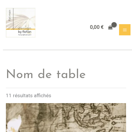
Aller
au
contenu
0,00
€
Nom de table
11 résultats affichés