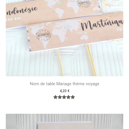
Nom de table Mariage thème voyage
4,20
€
Note
5.00
sur 5
Plage
de
prix :
2,20 €