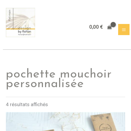
Aller
au
contenu
0,00
€
pochette mouchoir
personnalisée
4 résultats affichés