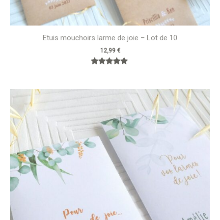
Etuis mouchoirs larme de joie – Lot de 10
12,99
€
Note
5.00
sur 5