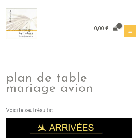
Aller
au
contenu
0,00
€
plan de table
mariage avion
Voici le seul résultat
Plage
de
prix :
42,00 €