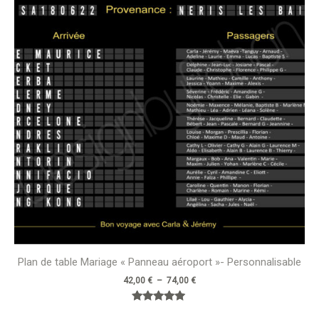
à
74,00 €
Plan de table Mariage « Panneau aéroport »- Personnalisable
42,00
€
–
74,00
€
Note