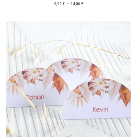
9,99
€
–
14,00
€
Plage
de
prix :
9,99 €
à
12,99 €