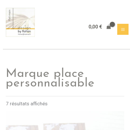
Aller
au
contenu
0,00
€
Marque place
personnalisable
7 résultats affichés
Plage
de
prix :
10,00 €