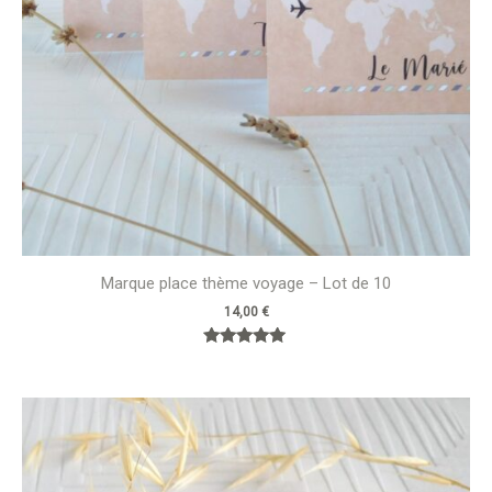
Marque place thème voyage – Lot de 10
14,00
€
Note
5.00
sur 5
Plage
de
prix :
10,00 €
à
14,00 €