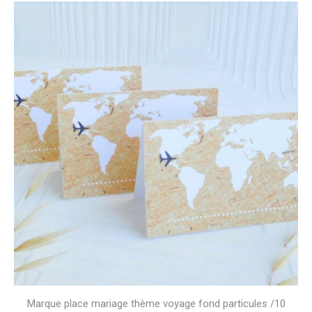
Plage
de
prix :
9,99 €
à
14,00 €
Marque place mariage thème voyage fond particules /10