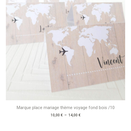
à
14,00 €
Marque place mariage thème voyage fond bois /10
10,00
€
–
14,00
€