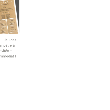
 – Jeu des
mpêtre à
nvités –
immédiat !