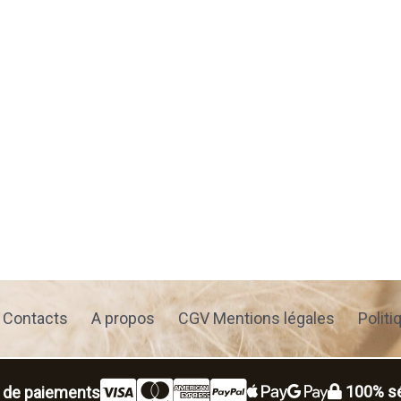
Contacts
A propos
CGV Mentions légales
Politi
100% sé
 de paiements