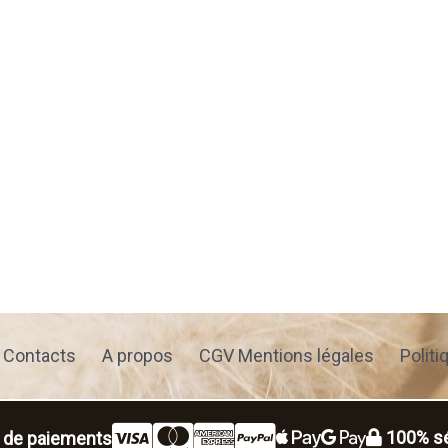
Contacts
A propos
CGV Mentions légales
Politi
100% sé
 de paiements